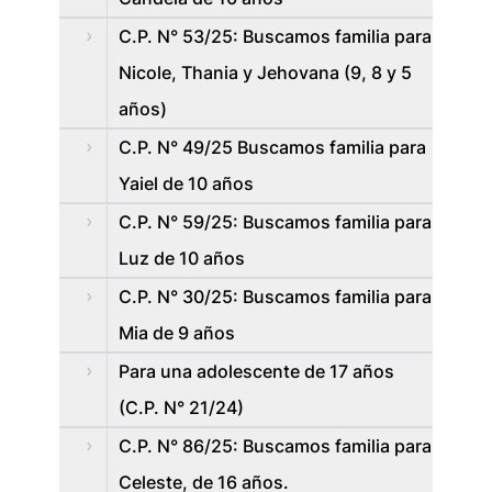
C.P. N° 53/25: Buscamos familia para
Nicole, Thania y Jehovana (9, 8 y 5
años)
C.P. N° 49/25 Buscamos familia para
Yaiel de 10 años
C.P. N° 59/25: Buscamos familia para
Luz de 10 años
C.P. N° 30/25: Buscamos familia para
Mia de 9 años
Para una adolescente de 17 años
(C.P. N° 21/24)
C.P. N° 86/25: Buscamos familia para
Celeste, de 16 años.