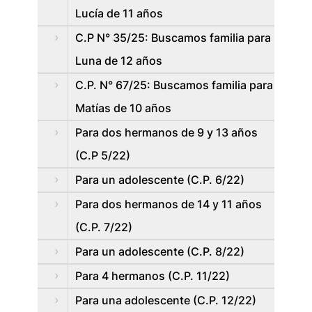
Lucía de 11 años
C.P N° 35/25: Buscamos familia para
Luna de 12 años
C.P. N° 67/25: Buscamos familia para
Matías de 10 años
Para dos hermanos de 9 y 13 años
(C.P 5/22)
Para un adolescente (C.P. 6/22)
Para dos hermanos de 14 y 11 años
(C.P. 7/22)
Para un adolescente (C.P. 8/22)
Para 4 hermanos (C.P. 11/22)
Para una adolescente (C.P. 12/22)