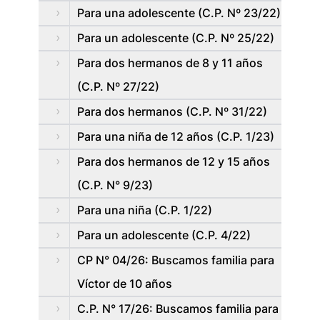
Para una adolescente (C.P. Nº 23/22)
Para un adolescente (C.P. Nº 25/22)
Para dos hermanos de 8 y 11 años
(C.P. Nº 27/22)
Para dos hermanos (C.P. Nº 31/22)
Para una niña de 12 años (C.P. 1/23)
Para dos hermanos de 12 y 15 años
(C.P. N° 9/23)
Para una niña (C.P. 1/22)
Para un adolescente (C.P. 4/22)
CP N° 04/26: Buscamos familia para
Víctor de 10 años
C.P. N° 17/26: Buscamos familia para