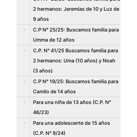
2 hermanos: Jeremías de 10 y Luz de
9 años
C.P N° 25/25: Buscamos familia para
Umma de 12 años
C.P. N° 41/25 Buscamos familia para
2 hermanos: Uma (10 años) y Noah
(3 años)
C.P N° 19/25: Buscamos familia para
Camilo de 14 años
Para una niña de 13 años (C.P. N°
46/23)
Para una adolescente de 15 años
(C.P. N° 9/24)