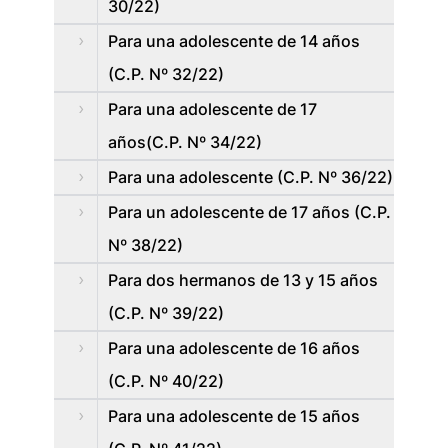
30/22)
Para una adolescente de 14 años
(C.P. Nº 32/22)
Para una adolescente de 17
años(C.P. Nº 34/22)
Para una adolescente (C.P. Nº 36/22)
Para un adolescente de 17 años (C.P.
Nº 38/22)
Para dos hermanos de 13 y 15 años
(C.P. Nº 39/22)
Para una adolescente de 16 años
(C.P. Nº 40/22)
Para una adolescente de 15 años