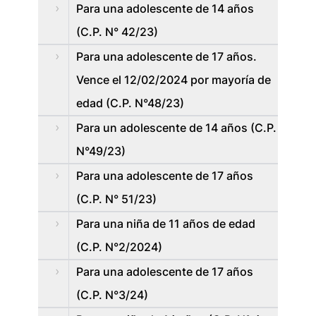
Para una adolescente de 14 años
(C.P. N° 42/23)
Para una adolescente de 17 años.
Vence el 12/02/2024 por mayoría de
edad (C.P. N°48/23)
Para un adolescente de 14 años (C.P.
N°49/23)
Para una adolescente de 17 años
(C.P. N° 51/23)
Para una niña de 11 años de edad
(C.P. N°2/2024)
Para una adolescente de 17 años
(C.P. N°3/24)