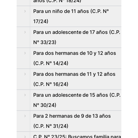
años (C.P. N° 18/24)
Para un niño de 11 años (C.P. N°
17/24)
Para un adolescente de 17 años (C.P.
N° 33/23)
Para dos hermanas de 10 y 12 años
(C.P. N° 14/24)
Para dos hermanas de 11 y 12 años
(C.P. N° 16/24)
Para un adolescente de 15 años (C.P.
N° 30/24)
Para 2 hermanas de 9 de 13 años
(C.P. N° 31/24)
C.P. N° 23/25: Buscamos familia para