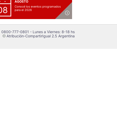
AGOSTO
Conocé los eventos programados
08
para el 2026
 0800-777-0801 - Lunes a Viernes: 8-18 hs
Atribución-CompartirIgual 2.5 Argentina
c