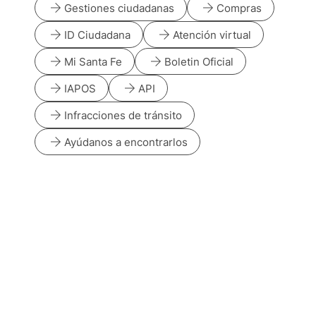
arrow_forward
arrow_forward
Gestiones ciudadanas
Compras
arrow_forward
arrow_forward
ID Ciudadana
Atención virtual
arrow_forward
arrow_forward
Mi Santa Fe
Boletin Oficial
arrow_forward
arrow_forward
IAPOS
API
arrow_forward
Infracciones de tránsito
arrow_forward
Ayúdanos a encontrarlos