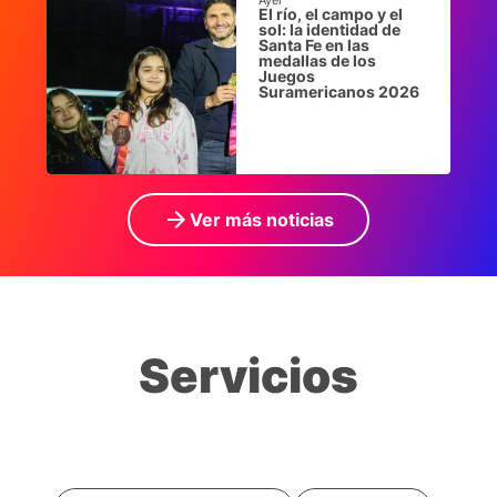
Ayer
El río, el campo y el
sol: la identidad de
Santa Fe en las
medallas de los
Juegos
Suramericanos 2026
arrow_forward
Ver más noticias
Servicios