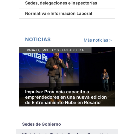
Sedes, delegaciones e inspectorías
Normativa e Información Laboral
NOTICIAS
Más noticias >
TRABAJO, EMPLEO Y SEGURIDAD SOCIAL
TRAB
Impulsa: Provincia capacitó a
El 
emprendedores en una nueva edición
Tik
de Entrenamiento Nube en Rosario
pr
El gobierno santafesino y la plataforma de e-
La P
commerce Tiendanube llevaron adelante una
grat
nueva edición de "Entrenamiento Nube". La
estu
Sedes de Gobierno
jornada gratuita ofreció herramientas sobre
PyME
finanzas, publicidad y comercio electrónico.
su p