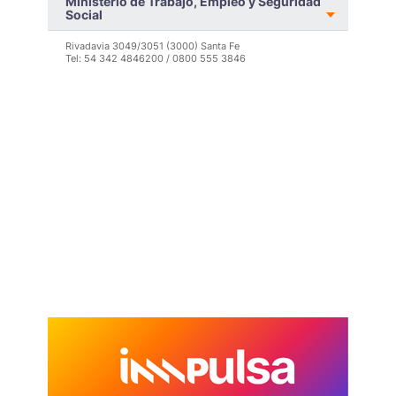
Ministerio de Trabajo, Empleo y Seguridad
pote
Social
LEER MÁS >
Rivadavia 3049/3051 (3000) Santa Fe
Tel: 54 342 4846200 / 0800 555 3846