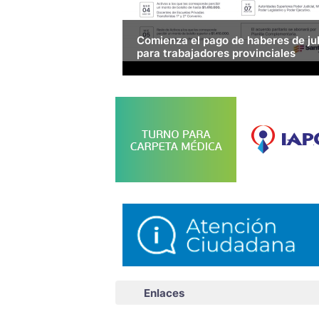
Comienza el pago de haberes de jul
para trabajadores provinciales
A partir de mañana tendrán acreditado sus
haberes el personal policial y penitenciario, ju
con los pasivos a los que les corresponde perc
un monto de bolsillo de hasta $ 1.410.000.
LEER
Enlaces