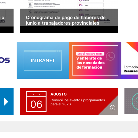
io
Cronograma de pago de haberes de
junio a trabajadores provinciales
Comenzará este miércoles 1 de julio y se
nto
extenderá hasta el martes 7.
ibir
 MÁS >
LEER MÁS >
AGOSTO
Conocé los eventos programados
06
para el 2026