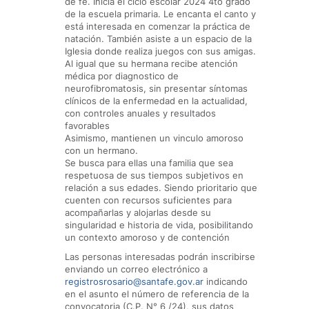
de fe. Inicia el ciclo escolar 2024 4to grado
de la escuela primaria. Le encanta el canto y
está interesada en comenzar la práctica de
natación. También asiste a un espacio de la
Iglesia donde realiza juegos con sus amigas.
Al igual que su hermana recibe atención
médica por diagnostico de
neurofibromatosis, sin presentar síntomas
clínicos de la enfermedad en la actualidad,
con controles anuales y resultados
favorables
Asimismo, mantienen un vinculo amoroso
con un hermano.
Se busca para ellas una familia que sea
respetuosa de sus tiempos subjetivos en
relación a sus edades. Siendo prioritario que
cuenten con recursos suficientes para
acompañarlas y alojarlas desde su
singularidad e historia de vida, posibilitando
un contexto amoroso y de contención
Las personas interesadas podrán inscribirse
enviando un correo electrónico a
registrosrosario@santafe.gov.ar
indicando
en el asunto el número de referencia de la
convocatoria (C.P. N° 6 /24), sus datos