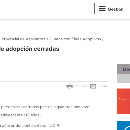
Gestión
 Provincial de Aspirantes a Guarda con Fines Adoptivos /
de adopción cerradas
Do
Imprimir
Enviar
 pueden ser cerradas por los siguientes motivos:
 adolescente (18 años)
a favor del postulante en la C.P.