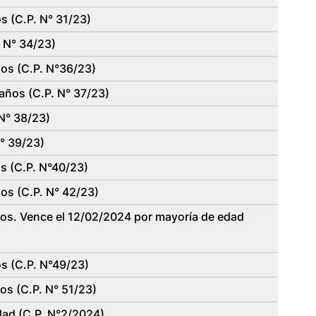
s (C.P. N° 31/23)
. N° 34/23)
os (C.P. N°36/23)
años (C.P. N° 37/23)
 N° 38/23)
N° 39/23)
s (C.P. N°40/23)
os (C.P. N° 42/23)
ños. Vence el 12/02/2024 por mayoría de edad
s (C.P. N°49/23)
os (C.P. N° 51/23)
dad (C.P. N°2/2024)