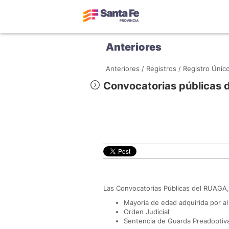
Anteriores
Anteriores /
Registros /
Registro Único
Convocatorias públicas 
Las Convocatorias Públicas del RUAGA,
Mayoría de edad adquirida por al
Orden Judicial
Sentencia de Guarda Preadoptiva 