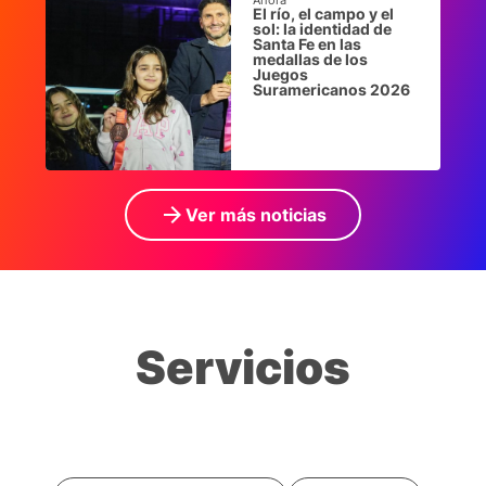
Ahora
El río, el campo y el
sol: la identidad de
Santa Fe en las
medallas de los
Juegos
Suramericanos 2026
arrow_forward
Ver más noticias
Servicios