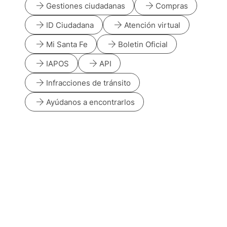
arrow_forward
arrow_forward
Gestiones ciudadanas
Compras
arrow_forward
arrow_forward
ID Ciudadana
Atención virtual
arrow_forward
arrow_forward
Mi Santa Fe
Boletin Oficial
arrow_forward
arrow_forward
IAPOS
API
arrow_forward
Infracciones de tránsito
arrow_forward
Ayúdanos a encontrarlos