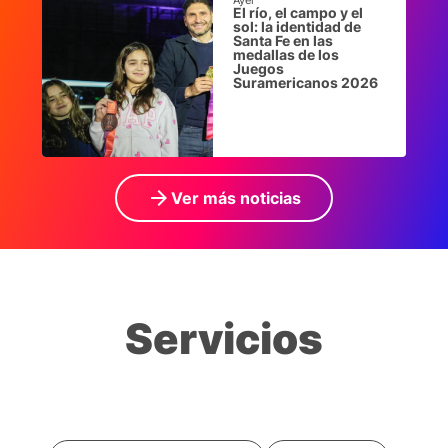
Ayer
El río, el campo y el
sol: la identidad de
Santa Fe en las
medallas de los
Juegos
Suramericanos 2026
arrow_forward
Ver más noticias
Servicios