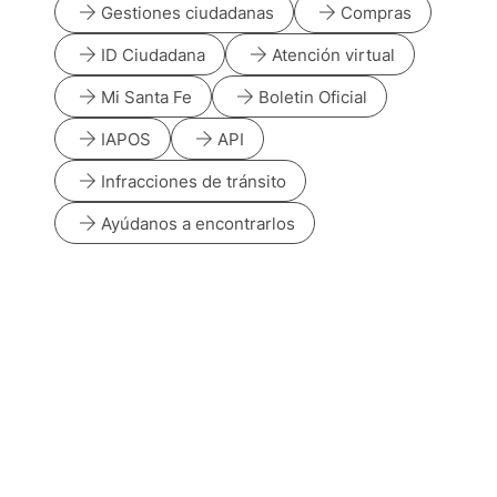
arrow_forward
arrow_forward
Gestiones ciudadanas
Compras
arrow_forward
arrow_forward
ID Ciudadana
Atención virtual
arrow_forward
arrow_forward
Mi Santa Fe
Boletin Oficial
arrow_forward
arrow_forward
IAPOS
API
arrow_forward
Infracciones de tránsito
arrow_forward
Ayúdanos a encontrarlos