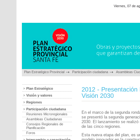
Viernes, 07 de a
Plan Estratégico Provincial
Participación ciudadana
Asambleas Ciu
2012 - Presentación P
Plan Estratégico
Visión 2030
Visión y valores
Regiones
Participación ciudadana
En el marco de la segunda rond
Reuniones Microregionales
se presentó la segunda generaci
Asambleas Ciudadanas
2030. El lanzamiento se realizó
Consejos Regionales de
de las cinco regiones.
Planificación
Foros
Esta nueva etapa del plan, es u
modelo innovador en la construcc
Intercambio y capacitación