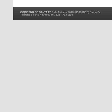
GOBIERNO DE SANTA FE
3 de Febrero 2649 (S3000DEE) Santa Fe
Teléfono 54 342 4506600 Int. 1217 Fax 1116