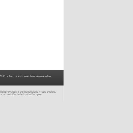
2011 - Todos los derechos reservados.
idad exclusiva del beneficiario y sus socios,
a la posición de la Unión Europea.