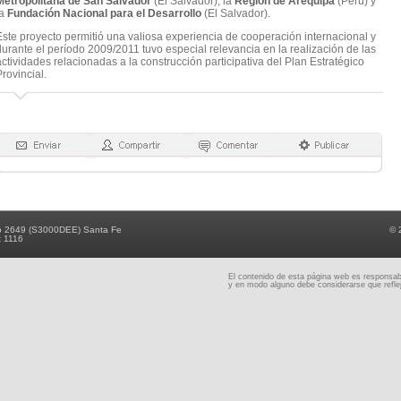
Metropolitana de San Salvador
(El Salvador), la
Región de Arequipa
(Perú) y
la
Fundación Nacional para el Desarrollo
(El Salvador).
Este proyecto permitió una valiosa experiencia de cooperación internacional y
urante el período 2009/2011 tuvo especial relevancia en la realización de las
ctividades relacionadas a la construcción participativa del Plan Estratégico
rovincial.
o 2649 (S3000DEE) Santa Fe
© 
x 1116
El contenido de esta página web es responsabil
y en modo alguno debe considerarse que reflej