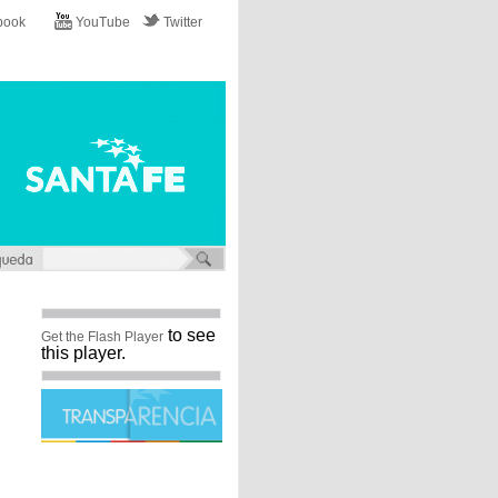
book
YouTube
Twitter
to see
Get the Flash Player
this player.