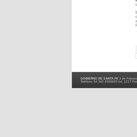
d
a
P
GOBIERNO DE SANTA FE
3 de Febrer
Teléfono 54 342 4506600 Int. 1217 Fa