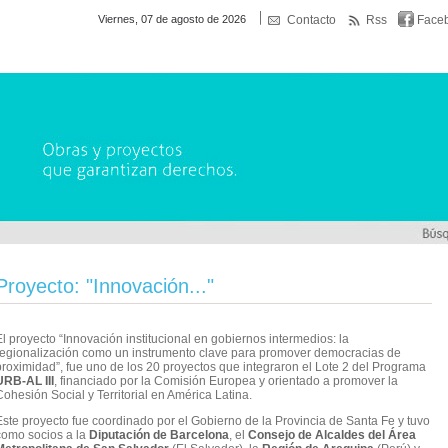
Viernes, 07 de agosto de 2026
Contacto
Rss
Face
Proyecto: "Innovación..."
l proyecto “Innovación institucional en gobiernos intermedios: la
regionalización como un instrumento clave para promover democracias de
proximidad”, fue uno de los 20 proyectos que integraron el Lote 2 del Programa
URB-AL III
, financiado por la Comisión Europea y orientado a promover la
ohesión Social y Territorial en América Latina.
Este proyecto fue coordinado por el Gobierno de la Provincia de Santa Fe y tuvo
como socios a la
Diputación de Barcelona
, el
Consejo de Alcaldes del Área