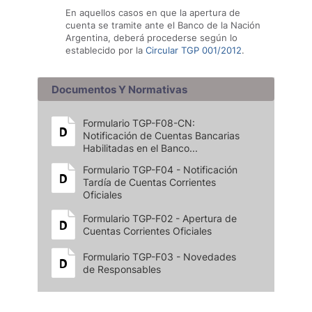
En aquellos casos en que la apertura de
cuenta se tramite ante el Banco de la Nación
Argentina, deberá procederse según lo
establecido por la
Circular TGP 001/2012
.
Documentos Y Normativas
Formulario TGP-F08-CN:
Notificación de Cuentas Bancarias
Habilitadas en el Banco...
Formulario TGP-F04 - Notificación
Tardía de Cuentas Corrientes
Oficiales
Formulario TGP-F02 - Apertura de
Cuentas Corrientes Oficiales
Formulario TGP-F03 - Novedades
de Responsables