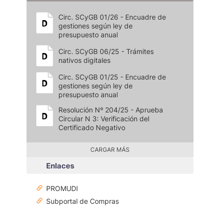
Circ. SCyGB 01/26 - Encuadre de
gestiones según ley de
presupuesto anual
Circ. SCyGB 06/25 - Trámites
nativos digitales
Circ. SCyGB 01/25 - Encuadre de
gestiones según ley de
presupuesto anual
Resolución Nº 204/25 - Aprueba
Circular N 3: Verificación del
Certificado Negativo
CARGAR MÁS
Enlaces
PROMUDI
Subportal de Compras