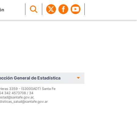
ón
ección General de Estadística
Heras 3359 - (S3000ADT) Santa Fe
 54 342 4573708 / 34
stad@santafe.gov.ar,
disticas_salud@santafe.gov.ar