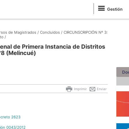
Gestión
sos de Magistrados /
Concluidos /
CIRCUNSCRIPCIÓN Nº 3:
to /
enal de Primera Instancia de Distritos
°8 (Melincué)
Do
Imprimir
Enviar
ecreto 2623
ción 0043/2012