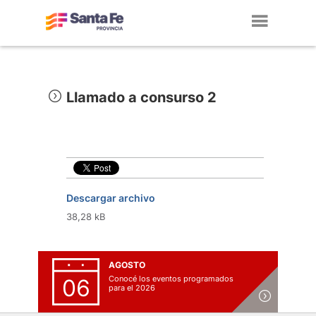
Toggl
navig
Llamado a consurso 2
Descargar archivo
38,28 kB
AGOSTO
Conocé los eventos programados
06
para el 2026