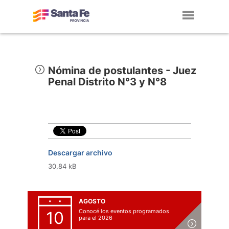
Toggl
navig
Nómina de postulantes - Juez
Penal Distrito N°3 y N°8
Descargar archivo
30,84 kB
AGOSTO
Conocé los eventos programados
10
para el 2026