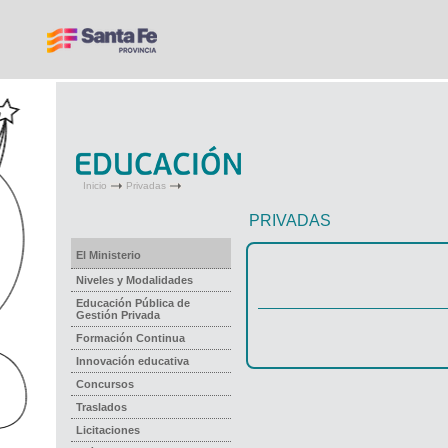
Inicio
Privadas
PRIVADAS
El Ministerio
Niveles y Modalidades
Educación Pública de
Gestión Privada
Formación Continua
Innovación educativa
Concursos
Traslados
Licitaciones