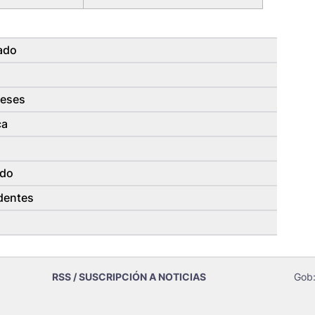
ado
reses
ca
ado
edentes
RSS / SUSCRIPCIÓN A NOTICIAS
Gob: