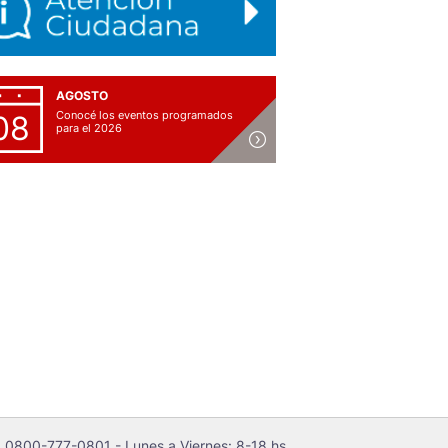
AGOSTO
Conocé los eventos programados
08
para el 2026
 0800-777-0801 - Lunes a Viernes: 8-18 hs