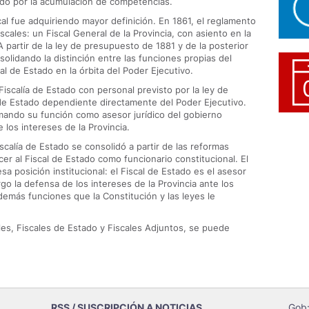
ado por la acumulación de competencias.
scal fue adquiriendo mayor definición. En 1861, el reglamento
iscales: un Fiscal General de la Provincia, con asiento en la
A partir de la ley de presupuesto de 1881 y de la posterior
solidando la distinción entre las funciones propias del
cal de Estado en la órbita del Poder Ejecutivo.
Fiscalía de Estado con personal previsto por la ley de
 de Estado dependiente directamente del Poder Ejecutivo.
mando su función como asesor jurídico del gobierno
los intereses de la Provincia.
iscalía de Estado se consolidó a partir de las reformas
cer al Fiscal de Estado como funcionario constitucional. El
sa posición institucional: el Fiscal de Estado es el asesor
rgo la defensa de los intereses de la Provincia ante los
demás funciones que la Constitución y las leyes le
les, Fiscales de Estado y Fiscales Adjuntos, se puede
RSS / SUSCRIPCIÓN A NOTICIAS
Gob: