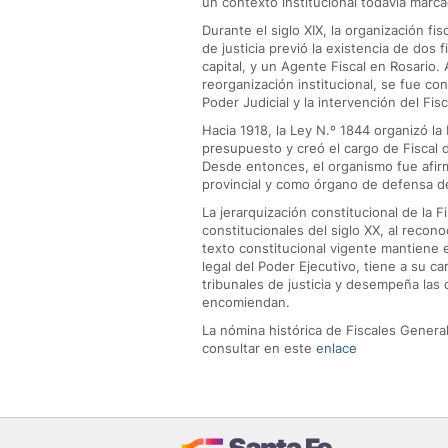
un contexto institucional todavía marc
Durante el siglo XIX, la organización fi
de justicia previó la existencia de dos f
capital, y un Agente Fiscal en Rosario. 
reorganización institucional, se fue con
Poder Judicial y la intervención del Fis
Hacia 1918, la Ley N.º 1844 organizó la 
presupuesto y creó el cargo de Fiscal
Desde entonces, el organismo fue afir
provincial y como órgano de defensa de 
La jerarquización constitucional de la F
constitucionales del siglo XX, al recono
texto constitucional vigente mantiene e
legal del Poder Ejecutivo, tiene a su ca
tribunales de justicia y desempeña las 
encomiendan.
La nómina histórica de Fiscales Genera
consultar en este
enlace