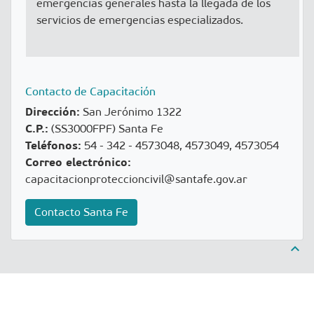
emergencias generales hasta la llegada de los
servicios de emergencias especializados.
Contacto de Capacitación
Dirección:
San Jerónimo 1322
C.P.:
(SS3000FPF) Santa Fe
Teléfonos:
54 - 342 - 4573048, 4573049, 4573054
Correo electrónico:
capacitacionproteccioncivil@santafe.gov.ar
Contacto Santa Fe
keyboard_arrow_up