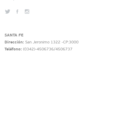
SANTA FE
Dirección:
San Jeronimo 1322 -CP:3000
Teléfono:
(0342)-4506736/4506737
secretariaproteccioncivil@santafe.gov.ar
Atribución-CompartirIgual 2.5 Argentina
c
Sede Rosario
Dirección:
Santa Fe 1950 - Subsuelo -CP:2000
Teléfono:
(0341)-4467226
proteccioncivilsur@santafe.gov.ar