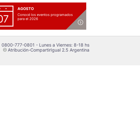
AGOSTO
Conocé los eventos programados
07
para el 2026
 0800-777-0801 - Lunes a Viernes: 8-18 hs
Atribución-CompartirIgual 2.5 Argentina
c