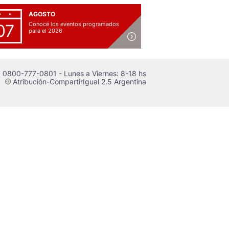
AGOSTO
Conocé los eventos programados
07
para el 2026
 0800-777-0801 - Lunes a Viernes: 8-18 hs
Atribución-CompartirIgual 2.5 Argentina
c