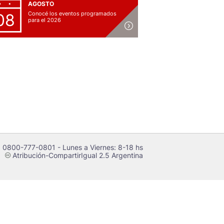
AGOSTO
Conocé los eventos programados
08
para el 2026
 0800-777-0801 - Lunes a Viernes: 8-18 hs
Atribución-CompartirIgual 2.5 Argentina
c