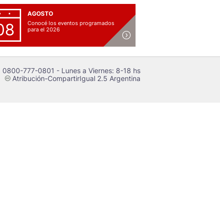
AGOSTO
Conocé los eventos programados
08
para el 2026
 0800-777-0801 - Lunes a Viernes: 8-18 hs
Atribución-CompartirIgual 2.5 Argentina
c