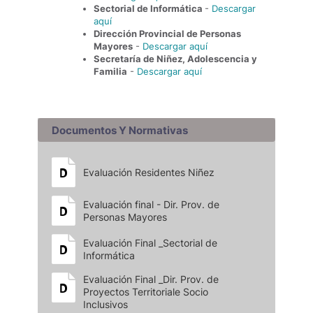
Sectorial de Informática
-
Descargar
aquí
Dirección Provincial de Personas
Mayores
-
Descargar aquí
Secretaría de Niñez, Adolescencia y
Familia
-
Descargar aquí
Documentos Y Normativas
Evaluación Residentes Niñez
Evaluación final - Dir. Prov. de
Personas Mayores
Evaluación Final _Sectorial de
Informática
Evaluación Final _Dir. Prov. de
Proyectos Territoriale Socio
Inclusivos