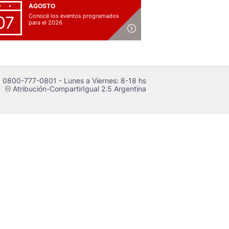
AGOSTO
Conocé los eventos programados
07
para el 2026
 0800-777-0801 - Lunes a Viernes: 8-18 hs
Atribución-CompartirIgual 2.5 Argentina
c