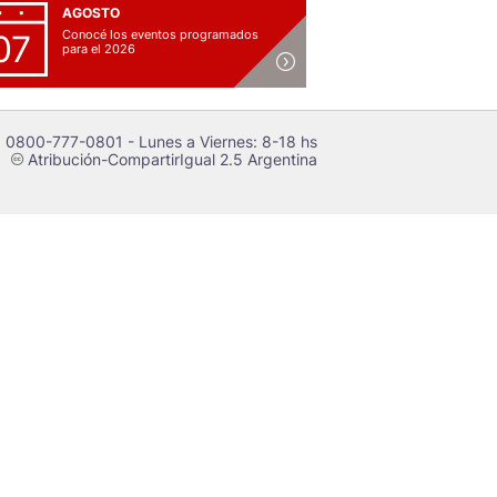
AGOSTO
Conocé los eventos programados
07
para el 2026
 0800-777-0801 - Lunes a Viernes: 8-18 hs
Atribución-CompartirIgual 2.5 Argentina
c