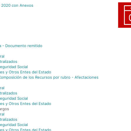
o 2020 con Anexos
ca - Documento remitido
ral
ralizados
Seguridad Social
es y Otros Entes del Estado
 Composición de los Recursos por rubro - Afectaciones
ral
ralizados
Seguridad Social
es y Otros Entes del Estado
Cargos
ral
ralizados
Seguridad Social
es y Otros Entes del Estado