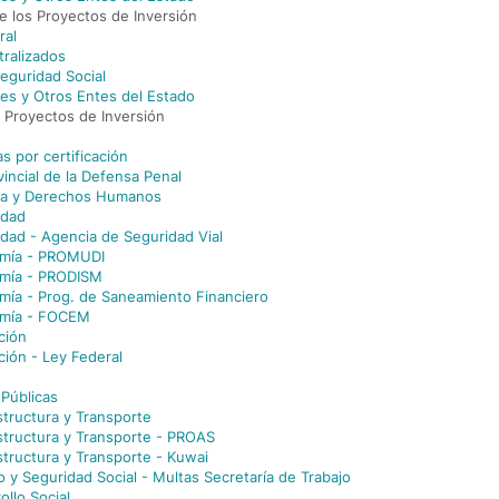
e los Proyectos de Inversión
ral
ralizados
Seguridad Social
es y Otros Entes del Estado
s Proyectos de Inversión
as por certificación
vincial de la Defensa Penal
cia y Derechos Humanos
idad
idad - Agencia de Seguridad Vial
omía - PROMUDI
omía - PRODISM
mía - Prog. de Saneamiento Financiero
omía - FOCEM
ción
ción - Ley Federal
 Públicas
structura y Transporte
estructura y Transporte - PROAS
structura y Transporte - Kuwai
o y Seguridad Social - Multas Secretaría de Trabajo
ollo Social