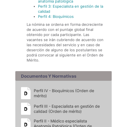
anatomía patológica
Perfil 3: Especialista en gestión de la
calidad
Perfil 4: Bioquímicos
La nómina se ordena en forma decreciente
de acuerdo con el puntaje global final
obtenido por cada participante. Las
vacantes se irán cubriendo de acuerdo con
las necesidades del servicio y en caso de
deserción de alguno de los postulantes se
podrá convocar al siguiente en el Orden de
Mérito.
Documentos Y Normativas
Perfil IV - Bioquímicos (Orden de
mérito)
Perfil III - Especialista en gestión de
calidad (Orden de mérito)
Perfil II - Médico especialista
Anatomía Patológica (Orden de