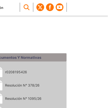
ón
cumentos Y Normativas
r0208195426
Resolución N° 378/26
Resolución N° 1095/26