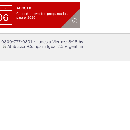
AGOSTO
Conocé los eventos programados
06
para el 2026
 0800-777-0801 - Lunes a Viernes: 8-18 hs
Atribución-CompartirIgual 2.5 Argentina
c