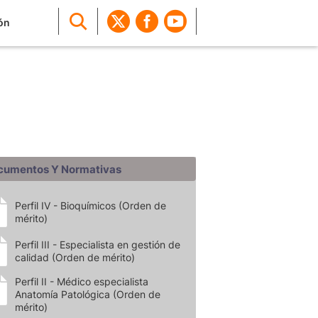
ón
cumentos Y Normativas
Perfil IV - Bioquímicos (Orden de
mérito)
Perfil III - Especialista en gestión de
calidad (Orden de mérito)
Perfil II - Médico especialista
Anatomía Patológica (Orden de
mérito)