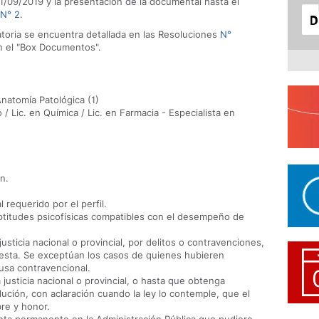
 11/09/2019 y la presentación de la documental hasta el
 N° 2
.
toria se encuentra detallada en las Resoluciones
N°
n el "Box Documentos".
Anatomía Patológica (1)
o / Lic. en Química / Lic. en Farmacia - Especialista en
n.
 requerido por el perfil.
ptitudes psicofísicas compatibles con el desempeño de
sticia nacional o provincial, por delitos o contravenciones,
esta. Se exceptúan los casos de quienes hubieren
ausa contravencional.
justicia nacional o provincial, o hasta que obtenga
lución, con aclaración cuando la ley lo contemple, que el
re y honor.