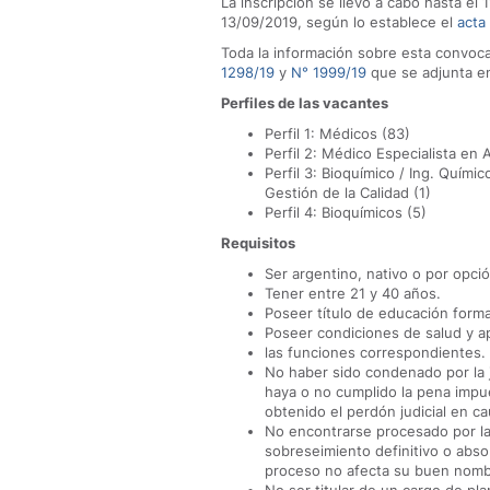
La inscripción se llevó a cabo hasta el
13/09/2019, según lo establece el
acta
Toda la información sobre esta convoca
1298/19
y
N° 1999/19
que se adjunta e
Perfiles de las vacantes
Perfil 1: Médicos (83)
Perfil 2: Médico Especialista en 
Perfil 3: Bioquímico / Ing. Químic
Gestión de la Calidad (1)
Perfil 4: Bioquímicos (5)
Requisitos
Ser argentino, nativo o por opció
Tener entre 21 y 40 años.
Poseer título de educación formal
Poseer condiciones de salud y a
las funciones correspondientes.
No haber sido condenado por la ju
haya o no cumplido la pena impu
obtenido el perdón judicial en c
No encontrarse procesado por la 
sobreseimiento definitivo o abso
proceso no afecta su buen nomb