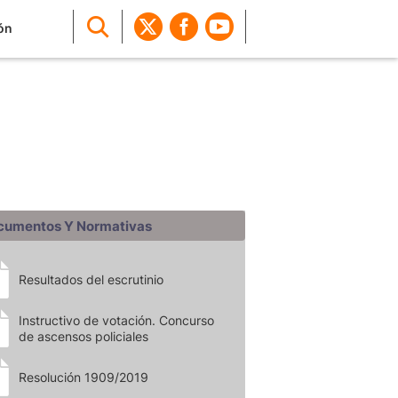
ón
cumentos Y Normativas
Resultados del escrutinio
Instructivo de votación. Concurso
de ascensos policiales
Resolución 1909/2019