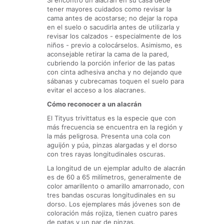
Si encontró un alacrán en su casa debe
tener mayores cuidados como revisar la
cama antes de acostarse; no dejar la ropa
en el suelo o sacudirla antes de utilizarla y
revisar los calzados - especialmente de los
niños - previo a colocárselos. Asimismo, es
aconsejable retirar la cama de la pared,
cubriendo la porción inferior de las patas
con cinta adhesiva ancha y no dejando que
sábanas y cubrecamas toquen el suelo para
evitar el acceso a los alacranes.
Cómo reconocer a un alacrán
El
Tityus trivittatus
es la especie que con
más frecuencia se encuentra en la región y
la más peligrosa. Presenta una cola con
aguijón y púa, pinzas alargadas y el dorso
con tres rayas longitudinales oscuras.
La longitud de un ejemplar adulto de alacrán
es de 60 a 65 milímetros, generalmente de
color amarillento o amarillo amarronado, con
tres bandas oscuras longitudinales en su
dorso. Los ejemplares más jóvenes son de
coloración más rojiza, tienen cuatro pares
de patas y un par de pinzas.