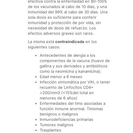
efectiva contra la enfermedad en 80-100%
de los vacunados al cabo de 10 días, y una
inmunidad del 99% al cabo de 30 días. Una
sola dosis es suficiente para conferir
inmunidad y protección de por vida, sin
necesidad de dosis de refuerzo. Los
efectos adversos graves son raros.
La misma está
contraindicada
en los
siguientes casos:
Antecedentes de alergia a los
componentes de la vacuna (huevo de
gallina y sus derivados y antibióticos
como la neomicina y kanamicina);
Edad menor a 6 meses
Infección sintomática por VIH, o tener
recuento de Linfocitos CD4+
<200/mm3 (<15%del total en
menores de 6 años)
Enfermedades del timo asociadas a
función inmune anormal. Timomas
benignos o malignos
Inmunodeficiencias primarias
Tumores malignos
Trasplantes