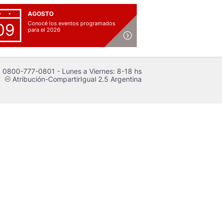
AGOSTO
Conocé los eventos programados
09
para el 2026
 0800-777-0801 - Lunes a Viernes: 8-18 hs
Atribución-CompartirIgual 2.5 Argentina
c