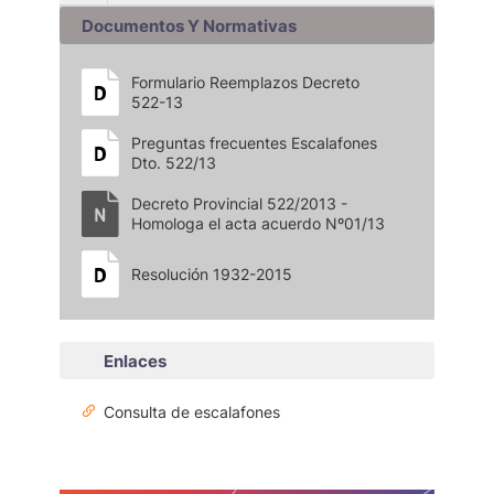
Documentos Y Normativas
Formulario Reemplazos Decreto
522-13
Preguntas frecuentes Escalafones
Dto. 522/13
Decreto Provincial 522/2013 -
Homologa el acta acuerdo Nº01/13
Resolución 1932-2015
Enlaces
Consulta de escalafones