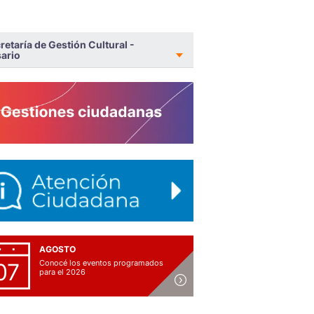
retaría de Gestión Cultural -
ario
AGOSTO
Conocé los eventos programados
07
para el 2026