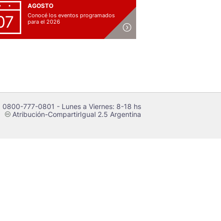
AGOSTO
Conocé los eventos programados
07
para el 2026
 0800-777-0801 - Lunes a Viernes: 8-18 hs
Atribución-CompartirIgual 2.5 Argentina
c