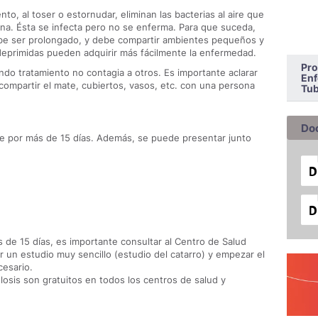
o, al toser o estornudar, eliminan las bacterias al aire que
na. Ésta se infecta pero no se enferma. Para que suceda,
be ser prolongado, y debe compartir ambientes pequeños y
eprimidas pueden adquirir más fácilmente la enfermedad.
Pro
do tratamiento no contagia a otros. Es importante aclarar
Enf
compartir el mate, cubiertos, vasos, etc. con una persona
Tub
Do
ente por más de 15 días. Además, se puede presentar junto
s de 15 días, es importante consultar al Centro de Salud
ar un estudio muy sencillo (estudio del catarro) y empezar el
cesario.
ulosis son gratuitos en todos los centros de salud y