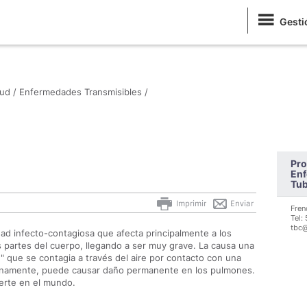
Gesti
ud /
Enfermedades Transmisibles /
Pro
Enf
Tub
Imprimir
Enviar
Fren
Tel:
tbc@
ad infecto-contagiosa que afecta principalmente a los
 partes del cuerpo, llegando a ser muy grave. La causa una
" que se contagia a través del aire por contacto con una
tunamente, puede causar daño permanente en los pulmones.
erte en el mundo.