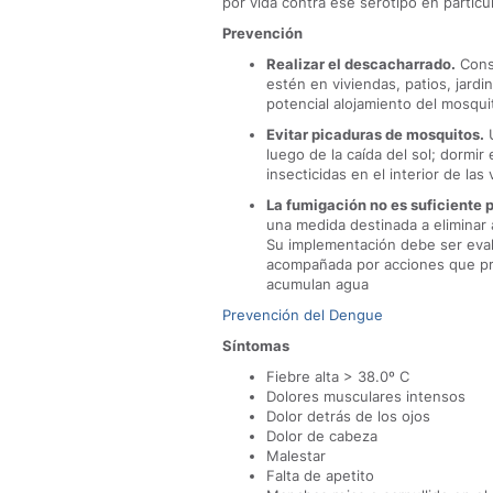
por vida contra ese serotipo en particul
Prevención
Realizar el descacharrado.
Consi
estén en viviendas, patios, jard
potencial alojamiento del mosqui
Evitar picaduras de mosquitos.
U
luego de la caída del sol; dormir
insecticidas en el interior de la
La fumigación no es suficiente p
una medida destinada a eliminar 
Su implementación debe ser eval
acompañada por acciones que pro
acumulan agua
Prevención del Dengue
Síntomas
Fiebre alta > 38.0º C
Dolores musculares intensos
Dolor detrás de los ojos
Dolor de cabeza
Malestar
Falta de apetito