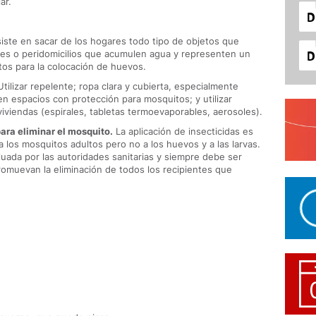
ar.
ste en sacar de los hogares todo tipo de objetos que
ines o peridomicilios que acumulen agua y representen un
tos para la colocación de huevos.
tilizar repelente; ropa clara y cubierta, especialmente
 en espacios con protección para mosquitos; y utilizar
s viviendas (espirales, tabletas termoevaporables, aerosoles).
ara eliminar el mosquito.
La aplicación de insecticidas es
a los mosquitos adultos pero no a los huevos y a las larvas.
uada por las autoridades sanitarias y siempre debe ser
muevan la eliminación de todos los recipientes que