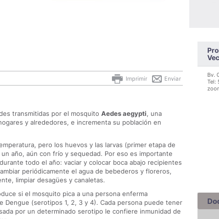
Pro
Vec
Bv. 
Imprimir
Enviar
Tel:
zoon
es transmitidas por el mosquito
Aedes aegypti
, una
hogares y alrededores, e incrementa su población en
emperatura, pero los huevos y las larvas (primer etapa de
a un año, aún con frío y sequedad. Por eso es importante
durante todo el año: vaciar y colocar boca abajo recipientes
ambiar periódicamente el agua de bebederos y floreros,
nte, limpiar desagües y canaletas.
oduce si el mosquito pica a una persona enferma
Do
de Dengue (serotipos 1, 2, 3 y 4). Cada persona puede tener
usada por un determinado serotipo le confiere inmunidad de