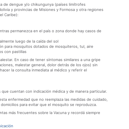
ca de dengue y/o chikungunya (países limítrofes
Bolivia y provincias de Misiones y Formosa y otra regiones
l Caribe):
entras permanezca en el país o zona donde hay casos de
almente luego de la caída del sol
ón para mosquitos dotados de mosquiteros, tul, aire
s con pastillas
malestar. En caso de tener síntomas similares a una gripe
laciones, malestar general, dolor detrás de los ojos) sin
acer la consulta inmediata al médico y referir el
 que cuentan con indicación médica y de manera particular.
 esta enfermedad que no reemplaza las medidas de cuidado,
 domicilios para evitar que el mosquito se reproduzca.
ntas más frecuentes sobre la Vacuna y recordá siempre
nicación