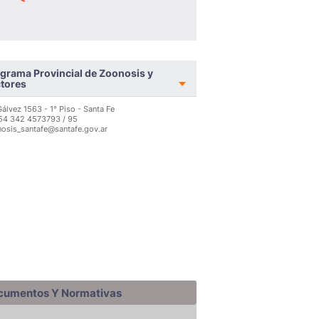
grama Provincial de Zoonosis y
tores
Gálvez 1563 - 1° Piso - Santa Fe
 54 342 4573793 / 95
osis_santafe@santafe.gov.ar
cumentos Y Normativas