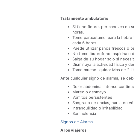
Tratamiento ambulatorio
Si tiene fiebre, permanezca en su
horas.
Tome paracetamol para la fiebre 
cada 6 horas.
Puede utilizar paños frescos o ba
No tome ibuprofeno, aspirina o d
Salga de su hogar solo si necesit
Disminuya la actividad física y d
Tome mucho líquido: Mas de 2 lit
Ante cualquier signo de alarma, se deb
Dolor abdominal intenso continu
Mareo o desmayo
Vómitos persistentes
Sangrado de encías, nariz, en vó
Intranquilidad o irritabilidad
Somnolencia
Signos de Alarma
A los viajeros