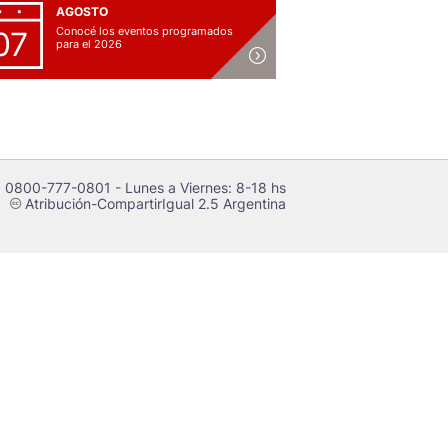
AGOSTO
Conocé los eventos programados
07
para el 2026
 0800-777-0801 - Lunes a Viernes: 8-18 hs
Atribución-CompartirIgual 2.5 Argentina
c