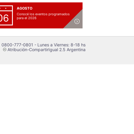
AGOSTO
Conocé los eventos programados
06
para el 2026
 0800-777-0801 - Lunes a Viernes: 8-18 hs
Atribución-CompartirIgual 2.5 Argentina
c