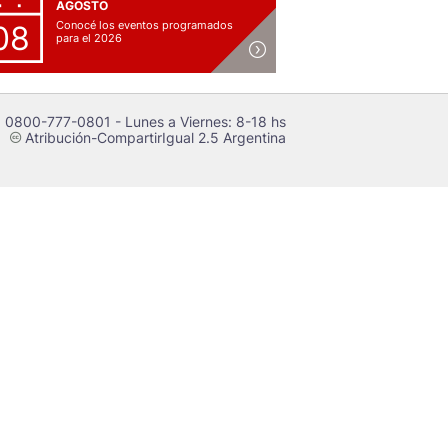
AGOSTO
Conocé los eventos programados
08
para el 2026
 0800-777-0801 - Lunes a Viernes: 8-18 hs
Atribución-CompartirIgual 2.5 Argentina
c