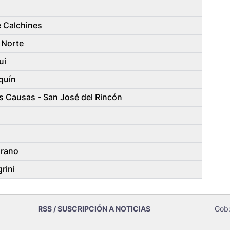
 Calchines
 Norte
ui
uí­n
 Causas - San José del Rincón
grano
rini
RSS / SUSCRIPCIÓN A NOTICIAS
Gob: