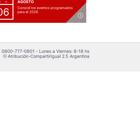
AGOSTO
Conocé los eventos programados
06
para el 2026
 0800-777-0801 - Lunes a Viernes: 8-18 hs
Atribución-CompartirIgual 2.5 Argentina
c