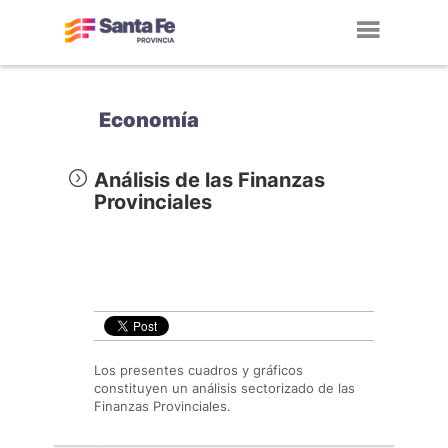
Toggl
navig
Economía
Análisis de las Finanzas
Provinciales
Los presentes cuadros y gráficos
constituyen un análisis sectorizado de las
Finanzas Provinciales.