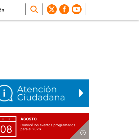
ón
AGOSTO
Conocé los eventos programados
08
para el 2026