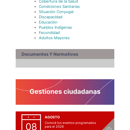
Cobertura de la Salud
Condiciones Sanitarias
Situación Conyugal
Discapacidad
Educación
Pueblos Indígenas
Fecundidad
Adultos Mayores
Documentos Y Normativas
AGOSTO
Conocé los eventos programados
08
para el 2026